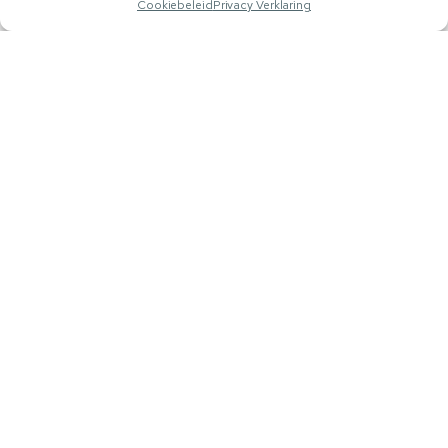
07-08-2026
Cookiebeleid
Privacy Verklaring
1
2
3
…
Next
Populaire Berichten