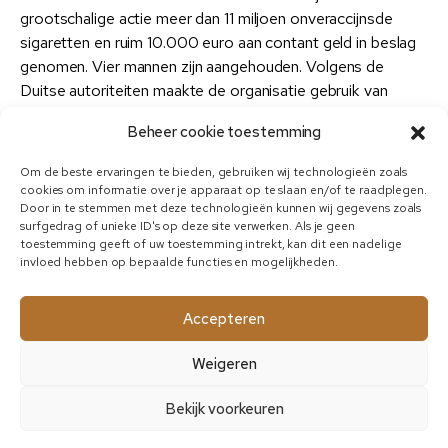
grootschalige actie meer dan 11 miljoen onveraccijnsde
sigaretten en ruim 10.000 euro aan contant geld in beslag
genomen. Vier mannen zijn aangehouden. Volgens de
Duitse autoriteiten maakte de organisatie gebruik van
trekker-opleggercombinaties om grote hoeveelheden
Beheer cookie toestemming
sigaretten naar een gehuurde loods te vervoeren,...
07-08-2026
Om de beste ervaringen te bieden, gebruiken wij technologieën zoals
cookies om informatie over je apparaat op te slaan en/of te raadplegen.
Door in te stemmen met deze technologieën kunnen wij gegevens zoals
Italië wil grenscontroles niet intrekken na
surfgedrag of unieke ID's op deze site verwerken. Als je geen
dreigement Spanje
toestemming geeft of uw toestemming intrekt, kan dit een nadelige
invloed hebben op bepaalde functies en mogelijkheden.
ROME – Italië zegt zich niet te laten intimideren door de
Spaanse dreigementen over tegenmaatregelen vanwege
Accepteren
de binnengrenscontroles die Italië eerder instelde voor
reizigers uit Spanje. Rome kwam daarmee nadat afgelopen
Weigeren
week tienduizenden migranten de Spaanse exclave Ceuta
in Noord-Afrika hadden weten te bereiken vanuit Marokko.
Bekijk voorkeuren
Tientallen mensen kwamen daarbij...