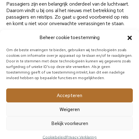
Passagiers zijn een belangrijk onderdeel van de luchtvaart.
Daarom vindt u bij ons al het nieuws met betrekking tot
passagiers en reistips. Zo gaat u goed voorbereid op reis
en komt u niet voor onverwachte verrassingen te staan.
Voor al het transportnieuws over de luchtvaart bent u bij
Beheer cookie toestemming
ons op de juiste plek. NLTransportnieuws houdt u op de
hoogte over de laatste ontwikkelingen en nieuwsartikelen
Om de beste ervaringen te bieden, gebruiken wij technologieën zoals
binnen de luchtvaart.
cookies om informatie over je apparaat op te slaan en/of te raadplegen.
Door in te stemmen met deze technologieën kunnen wij gegevens zoals
surfgedrag of unieke ID's op deze site verwerken. Als je geen
toestemming geeft of uw toestemming intrekt, kan dit een nadelige
invloed hebben op bepaalde functies en mogelijkheden.
©
2026
NLTransport
Alle rechten
info@nltransportnieuws.nl
voorbehouden
Accepteren
Weigeren
Bekijk voorkeuren
Cookiebeleid
Privacy Verklaring